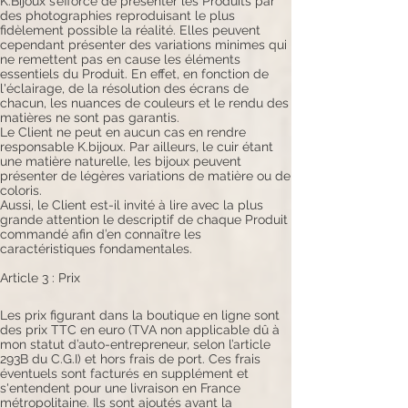
K.Bijoux s’efforce de présenter les Produits par
des photographies reproduisant le plus
fidèlement possible la réalité. Elles peuvent
cependant présenter des variations minimes qui
ne remettent pas en cause les éléments
essentiels du Produit. En effet, en fonction de
l'éclairage, de la résolution des écrans de
chacun, les nuances de couleurs et le rendu des
matières ne sont pas garantis.
Le Client ne peut en aucun cas en rendre
responsable K.bijoux. Par ailleurs, le cuir étant
une matière naturelle, les bijoux peuvent
présenter de légères variations de matière ou de
coloris.
Aussi, le Client est-il invité à lire avec la plus
grande attention le descriptif de chaque Produit
commandé afin d’en connaître les
caractéristiques fondamentales.
Article 3 : Prix
Les prix figurant dans la boutique en ligne sont
des prix TTC en euro (TVA non applicable dû à
mon statut d’auto-entrepreneur, selon l’article
293B du C.G.I) et hors frais de port. Ces frais
éventuels sont facturés en supplément et
s'entendent pour une livraison en France
métropolitaine. Ils sont ajoutés avant la