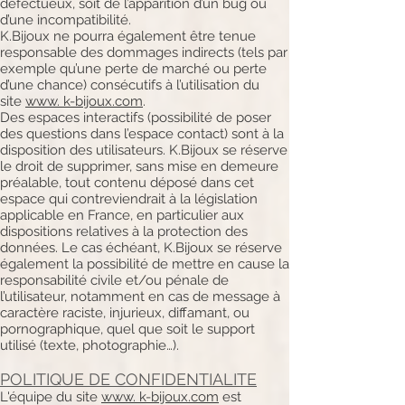
défectueux, soit de l’apparition d’un bug ou
d’une incompatibilité.
K.Bijoux ne pourra également être tenue
responsable des dommages indirects (tels par
exemple qu’une perte de marché ou perte
d’une chance) consécutifs à l’utilisation du
site
www. k-bijoux.com
.
Des espaces interactifs (possibilité de poser
des questions dans l’espace contact) sont à la
disposition des utilisateurs. K.Bijoux se réserve
le droit de supprimer, sans mise en demeure
préalable, tout contenu déposé dans cet
espace qui contreviendrait à la législation
applicable en France, en particulier aux
dispositions relatives à la protection des
données. Le cas échéant, K.Bijoux se réserve
également la possibilité de mettre en cause la
responsabilité civile et/ou pénale de
l’utilisateur, notamment en cas de message à
caractère raciste, injurieux, diffamant, ou
pornographique, quel que soit le support
utilisé (texte, photographie…).
POLITIQUE DE CONFIDENTIALITE
L'équipe du site
www. k-bijoux.com
est