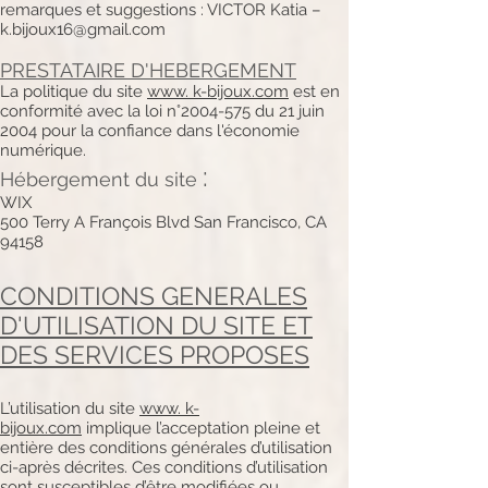
remarques et suggestions : VICTOR Katia –
k.bijoux16@gmail.com
PRESTATAIRE D'HEBERGEMENT
La politique du site
www. k-bijoux.com
est en
conformité avec la loi n°
2004-575
du 21 juin
2004 pour la confiance dans l'économie
numérique.
:
Hébergement du site
WIX
500 Terry A François Blvd San Francisco, CA
94158
CONDITIONS GENERALES
D'UTILISATION DU SITE ET
DES SERVICES PROPOSES
L’utilisation du site
www. k-
bijoux.com
implique l’acceptation pleine et
entière des conditions générales d’utilisation
ci-après décrites. Ces conditions d’utilisation
sont susceptibles d’être modifiées ou