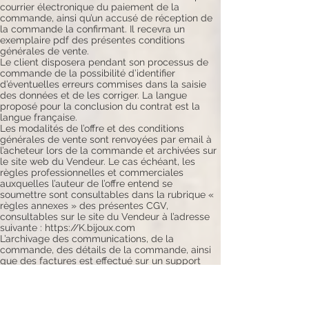
courrier électronique du paiement de la
commande, ainsi qu’un accusé de réception de
la commande la confirmant. Il recevra un
exemplaire pdf des présentes conditions
générales de vente.
Le client disposera pendant son processus de
commande de la possibilité d’identifier
d’éventuelles erreurs commises dans la saisie
des données et de les corriger. La langue
proposé pour la conclusion du contrat est la
langue française.
Les modalités de l’offre et des conditions
générales de vente sont renvoyées par email à
l’acheteur lors de la commande et archivées sur
le site web du Vendeur. Le cas échéant, les
règles professionnelles et commerciales
auxquelles l’auteur de l’offre entend se
soumettre sont consultables dans la rubrique «
règles annexes » des présentes CGV,
consultables sur le site du Vendeur à l’adresse
suivante : https://K.bijoux.com
L’archivage des communications, de la
commande, des détails de la commande, ainsi
que des factures est effectué sur un support
fiable et durable de manière constituer une
copie fidèle et durable conformément aux
dispositions de l’article 1360 du code civil. Ces
informations peuvent être produits à titre de