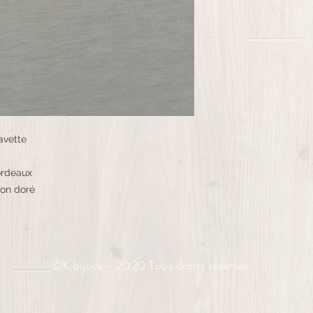
avette
bordeaux
ton doré
©K.bijoux - 2020 Tous droits réservés