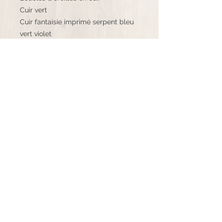
Cuir vert
Cuir fantaisie imprimé serpent bleu
vert violet
Passant rectangle lisse et rainuré
plaqué argent
Crochets d'oreilles en argent 925
©K.bijoux - 2020 Tous droits réservés
06.71.98.77.89
k.bijoux16@mail.com
Mentions légales CGU
et
CGV
Suivez-moi !