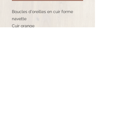
Boucles d'oreilles en cuir forme
navette
Cuir orange
Cuir fond noir tâcheté blanc orangé
Sequins émaillés jaune
Crochets d'oreilles en gold filled
©K.bijoux - 2020 Tous droits réservés
06.71.98.77.89
k.bijoux16@mail.com
Mentions légales CGU
et
CGV
Suivez-moi !