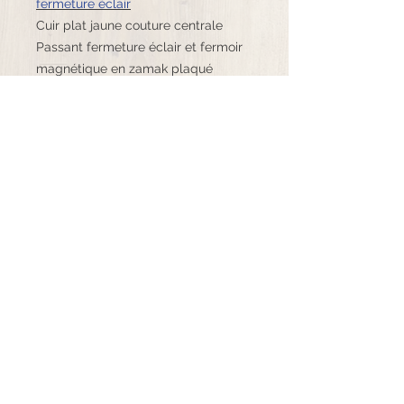
fermeture éclair
Cuir plat jaune couture centrale
Passant fermeture éclair et fermoir
magnétique en zamak plaqué
argent
Fournitures de haute qualité, origine
Europe
©K.bijoux - 2020 Tous droits réservés
06.71.98.77.89
k.bijoux16@mail.com
Mentions légales CGU
et
CGV
Suivez-moi !