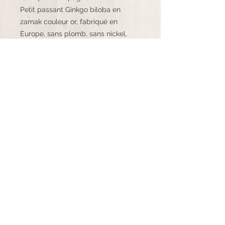
Petit passant Ginkgo biloba en
zamak couleur or, fabriqué en
Europe, sans plomb, sans nickel,
sans cadmium
Fermoir clip griffe ajustable en acier
inoxydable
©K.bijoux - 2020 Tous droits réservés
06.71.98.77.89
k.bijoux16@mail.com
Mentions légales CGU
et
CGV
Suivez-moi !