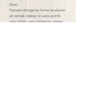
floral.
Passant allongé en forme de plume
en zamak couleur or, sans plomb,
sans nickel, sans cadmium, origine
Europe
Fermoir clip griffe en acier
inoxydable doré
©K.bijoux - 2020 Tous droits réservés
06.71.98.77.89
k.bijoux16@mail.com
Mentions légales CGU
et
CGV
Suivez-moi !